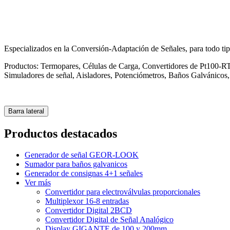
Especializados en la Conversión-Adaptación de Señales, para todo tipo
Productos: Termopares, Células de Carga, Convertidores de Pt100-R
Simuladores de señal, Aisladores, Potenciómetros, Baños Galvánicos,
Barra lateral
Productos destacados
Generador de señal GEOR-LOOK
Sumador para baños galvanicos
Generador de consignas 4+1 señales
Ver más
Convertidor para electroválvulas proporcionales
Multiplexor 16-8 entradas
Convertidor Digital 2BCD
Convertidor Digital de Señal Analógico
Display GIGANTE de 100 y 200mm