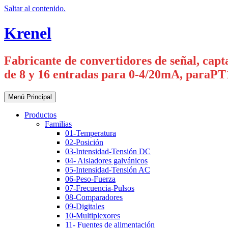
Saltar al contenido.
Krenel
Fabricante de convertidores de señal, capt
de 8 y 16 entradas para 0-4/20mA, paraPT
Menú Principal
Productos
Familias
01-Temperatura
02-Posición
03-Intensidad-Tensión DC
04- Aisladores galvánicos
05-Intensidad-Tensión AC
06-Peso-Fuerza
07-Frecuencia-Pulsos
08-Comparadores
09-Digitales
10-Multiplexores
11- Fuentes de alimentación