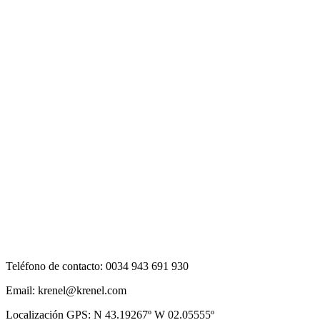
Teléfono de contacto: 0034 943 691 930
Email: krenel@krenel.com
Localización GPS: N 43.19267º W 02.05555º