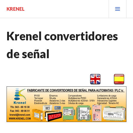
Saltar
MEN
KRENEL
al
PRIN
contenido.
Krenel convertidores
de señal