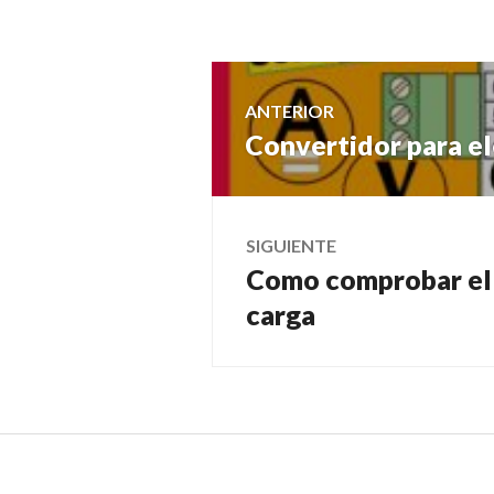
Navegación
ANTERIOR
Convertidor para e
Entrada
de
anterior:
entradas
SIGUIENTE
Como comprobar el c
Entrada
carga
siguiente: